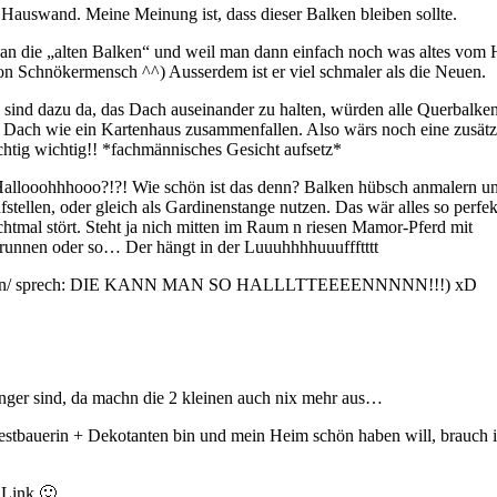
Hauswand. Meine Meinung ist, dass dieser Balken bleiben sollte.
 an die „alten Balken“ und weil man dann einfach noch was altes vom
son Schnökermensch ^^) Ausserdem ist er viel schmaler als die Neuen.
 sind dazu da, das Dach auseinander zu halten, würden alle Querbalke
 Dach wie ein Kartenhaus zusammenfallen. Also wärs noch eine zusätz
htig wichtig!! *fachmännisches Gesicht aufsetz*
looohhhooo?!?! Wie schön ist das denn? Balken hübsch anmalern u
fstellen, oder gleich als Gardinenstange nutzen. Das wär alles so perfek
htmal stört. Steht ja nich mitten im Raum n riesen Mamor-Pferd mit
brunnen oder so… Der hängt in der Luuuhhhhuuuffftttt
andtaschen/ sprech: DIE KANN MAN SO HALLLTTEEEENNNNN!!!) xD
nger sind, da machn die 2 kleinen auch nix mehr aus…
estbauerin + Dekotanten bin und mein Heim schön haben will, brauch i
 Link 🙂