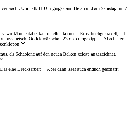
t verbracht. Um halb 11 Uhr gings dann Heian und am Samstag um 7
dass wir Männe dabei kaum helfen konnten. Er ist hochgekraxelt, hat
en reingequetscht Oo Ick wär schon 23 x ko umgekippt… Also hat er
egenkloppn 🙁
 raus, als Schablone auf den neuen Balken gelegt, angezeichnet,
^^
s eine Drecksarbeit -.- Aber dann isses auch endlich geschafft