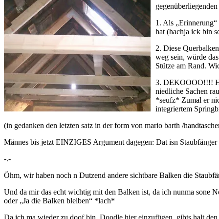
gegenüberliegenden 
1. Als „Erinnerung“
hat (hachja ick bin 
2. Diese Querbalken
weg sein, würde das
Stütze am Rand. Wic
3. DEKOOOO!!!! Hal
niedliche Sachen rau
*seufz* Zumal er nic
integriertem Spring
(in gedanken den letzten satz in der form von mario barth /h
Männes bis jetzt EINZIGES Argument dagegen: Dat isn Staubfänger
-.-
Öhm, wir haben noch n Dutzend andere sichtbare Balken die Staubfä
Und da mir das echt wichtig mit den Balken ist, da ich nunma sone N
oder „Ja die Balken bleiben“ *lach*
Da ich ma wieder zu doof bin, Doodle hier einzufügen, gibts halt den