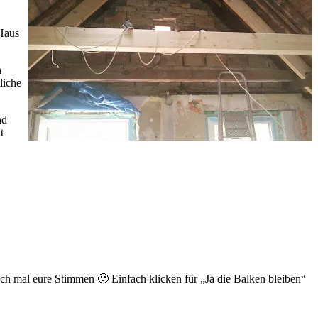
 Haus
n
liche
nd
t
ch mal eure Stimmen 🙂 Einfach klicken für „Ja die Balken bleiben“