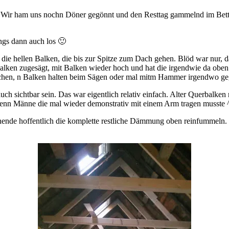
m. Wir ham uns nochn Döner gegönnt und den Resttag gammelnd im Bet
gs dann auch los 🙂
 die hellen Balken, die bis zur Spitze zum Dach gehen. Blöd war nur, 
e Balken zugesägt, mit Balken wieder hoch und hat die irgendwie da ob
eichen, n Balken halten beim Sägen oder mal mitm Hammer irgendwo g
uch sichtbar sein. Das war eigentlich relativ einfach. Alter Querbalken
enn Männe die mal wieder demonstrativ mit einem Arm tragen musste 
nde hoffentlich die komplette restliche Dämmung oben reinfummeln. Da