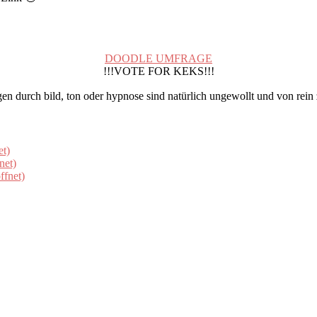
DOODLE UMFRAGE
!!!VOTE FOR KEKS!!!
gen durch bild, ton oder hypnose sind natürlich ungewollt und von rein 
et)
net)
ffnet)