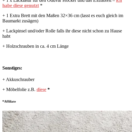
+ 1 x Lacklasur für den Oddvar Hocker und das Extrabrett –
ich
habe diese genutzt
*
+ 1 Extra Brett mit den Maßen 32×36 cm (lasst es euch gleich im
Baumarkt zusägen)
+ Lackpinsel und/oder Rolle falls ihr diese nicht schon zu Hause
habt
+ Holzschrauben in ca. 4 cm Länge
Sonstiges:
+ Akkuschrauber
+ Möbelfolie z.B.
diese
*
*Affiliate