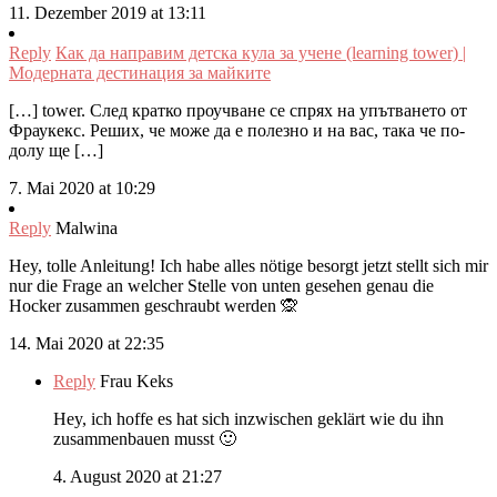
11. Dezember 2019 at 13:11
Reply
Как да направим детска кула за учене (learning tower) |
Модерната дестинация за майките
[…] tower. След кратко проучване се спрях на упътването от
Фраукекс. Реших, че може да е полезно и на вас, така че по-
долу ще […]
7. Mai 2020 at 10:29
Reply
Malwina
Hey, tolle Anleitung! Ich habe alles nötige besorgt jetzt stellt sich mir
nur die Frage an welcher Stelle von unten gesehen genau die
Hocker zusammen geschraubt werden 🙊
14. Mai 2020 at 22:35
Reply
Frau Keks
Hey, ich hoffe es hat sich inzwischen geklärt wie du ihn
zusammenbauen musst 🙂
4. August 2020 at 21:27