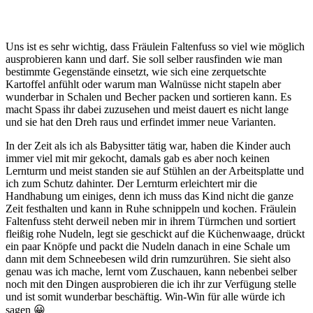
Uns ist es sehr wichtig, dass Fräulein Faltenfuss so viel wie möglich
ausprobieren kann und darf. Sie soll selber rausfinden wie man
bestimmte Gegenstände einsetzt, wie sich eine zerquetschte
Kartoffel anfühlt oder warum man Walnüsse nicht stapeln aber
wunderbar in Schalen und Becher packen und sortieren kann. Es
macht Spass ihr dabei zuzusehen und meist dauert es nicht lange
und sie hat den Dreh raus und erfindet immer neue Varianten.
In der Zeit als ich als Babysitter tätig war, haben die Kinder auch
immer viel mit mir gekocht, damals gab es aber noch keinen
Lernturm und meist standen sie auf Stühlen an der Arbeitsplatte und
ich zum Schutz dahinter. Der Lernturm erleichtert mir die
Handhabung um einiges, denn ich muss das Kind nicht die ganze
Zeit festhalten und kann in Ruhe schnippeln und kochen. Fräulein
Faltenfuss steht derweil neben mir in ihrem Türmchen und sortiert
fleißig rohe Nudeln, legt sie geschickt auf die Küchenwaage, drückt
ein paar Knöpfe und packt die Nudeln danach in eine Schale um
dann mit dem Schneebesen wild drin rumzurühren. Sie sieht also
genau was ich mache, lernt vom Zuschauen, kann nebenbei selber
noch mit den Dingen ausprobieren die ich ihr zur Verfügung stelle
und ist somit wunderbar beschäftig. Win-Win für alle würde ich
sagen 😀