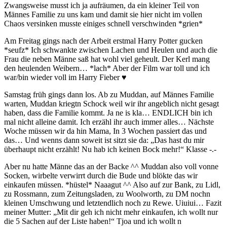
Zwangsweise musst ich ja aufräumen, da ein kleiner Teil von
Männes Familie zu uns kam und damit sie hier nicht im vollen
Chaos versinken musste einiges schnell verschwinden *grien*
Am Freitag gings nach der Arbeit erstmal Harry Potter gucken
*seufz* Ich schwankte zwischen Lachen und Heulen und auch die
Frau die neben Männe saß hat wohl viel geheult. Der Kerl mang
den heulenden Weibern… *lach* Aber der Film war toll und ich
war/bin wieder voll im Harry Fieber ♥
Samstag früh gings dann los. Ab zu Muddan, auf Männes Familie
warten, Muddan kriegtn Schock weil wir ihr angeblich nicht gesagt
haben, dass die Familie kommt. Ja ne is kla… ENDLICH bin ich
mal nicht alleine damit. Ich erzähl ihr auch immer alles… Nächste
Woche müssen wir da hin Mama, In 3 Wochen passiert das und
das… Und wenns dann soweit ist sitzt sie da: „Das hast du mir
überhaupt nicht erzählt! Nu hab ich keinen Bock mehr!“ Klasse -.-
Aber nu hatte Männe das an der Backe ^^ Muddan also voll vonne
Socken, wirbelte verwirrt durch die Bude und blökte das wir
einkaufen müssen. *hüstel* Naaagut ^^ Also auf zur Bank, zu Lidl,
zu Rossmann, zum Zeitungsladen, zu Woolworth, zu DM nochn
kleinen Umschwung und letztendlich noch zu Rewe. Uiuiui… Fazit
meiner Mutter: „Mit dir geh ich nicht mehr einkaufen, ich wollt nur
die 5 Sachen auf der Liste haben!“ Tjoa und ich wollt n