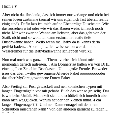
Hachja ♥
Aber nicht das ihr denkt, dass ich immer nur verlange und nicht bei
seinen Ideen zustimme (zumal wir uns eigentlich fast überall realtiv
einig sind). Dafür lass ich mich auf ne Ebenerdige Dusche ein. Wie
das aussehen wird oder wie wir das Bauen weiss ich auch noch
nicht. Mir wär zwar ne Wanne am liebsten, aber das geht von der
Statik nicht und so wollt ich dann erstmal ne relativ tiefe
Duschwanne haben. Weilo wenn mal Baby da is, kanns darin
perfekt baden… Aber nuja… Ich weiss schon wer dann die
Wassereimer für die Babybadewanne schleppen wird xD
Nun mal noch was ganz am Thema vorbei. Ich könnt mich
momentan tierisch aufregen… Am Donnerstag hatten wir von DHL
einen gelben Zettel im Briefkasten. Uiui.. große Freude. Entweder
isses das über Twitter gewonnene Alverde Paket ooooooooooder
das über MyCare gewonnene Durex Paket.
Also Freitag zur Post gewackelt und nen komischen Typen mit
langen Fingernägeln vor mir gehabt. Buah das war so gruselig. Das
is wie beim Unfall. Man ekelt sich und schüttelt sich innerlich aber
kann nich weggucken. Warum hat der nen kleinen mind. 4 cm
langen Fingernagel?!?! Und nen Daumennagel mit dem man
Schrauben rausdrehen kann? Von den anderen garnicht zu reden…