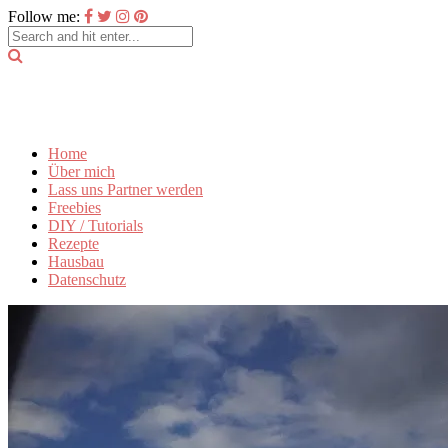
Follow me:
Home
Über mich
Lass uns Partner werden
Freebies
DIY / Tutorials
Rezepte
Hausbau
Datenschutz