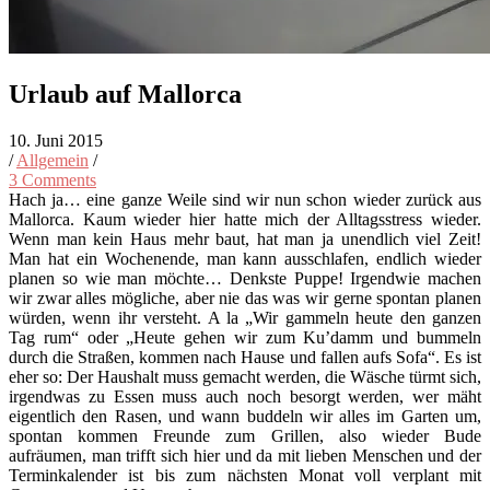
Urlaub auf Mallorca
10. Juni 2015
/
Allgemein
/
3 Comments
Hach ja… eine ganze Weile sind wir nun schon wieder zurück aus
Mallorca. Kaum wieder hier hatte mich der Alltagsstress wieder.
Wenn man kein Haus mehr baut, hat man ja unendlich viel Zeit!
Man hat ein Wochenende, man kann ausschlafen, endlich wieder
planen so wie man möchte… Denkste Puppe! Irgendwie machen
wir zwar alles mögliche, aber nie das was wir gerne spontan planen
würden, wenn ihr versteht. A la „Wir gammeln heute den ganzen
Tag rum“ oder „Heute gehen wir zum Ku’damm und bummeln
durch die Straßen, kommen nach Hause und fallen aufs Sofa“. Es ist
eher so: Der Haushalt muss gemacht werden, die Wäsche türmt sich,
irgendwas zu Essen muss auch noch besorgt werden, wer mäht
eigentlich den Rasen, und wann buddeln wir alles im Garten um,
spontan kommen Freunde zum Grillen, also wieder Bude
aufräumen, man trifft sich hier und da mit lieben Menschen und der
Terminkalender ist bis zum nächsten Monat voll verplant mit