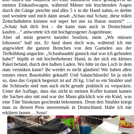
meinen Einkaufswagen, während Männe mit leuchtenden Augen
durch die Gänge pirschte und alles 5 x in die Hand nahm, es drehte
und wendete und mich dann ansah „Schau mal Schatz, diese tollen
Zeitschaltuhren können wir super bei uns zu Hause nutzen!“ …
„Schatz halt dich fest – die kann man auch in Deutschland
kaufen…“ antwortete ich mit hochgezogener Augenbraue.
Aber all mein genervt tuendes Seufzen, mein „Wir müssen
lohoooos“ half nix. Er fand dann doch was, während ich mir
angewidert die ganzen Beinchen von den Garnelen aus der
Tiefkühlung anguckte. „Schaahaaatttz guuuck mal was ich gefunden
habe!“ hüpfte er mit hocherhobener Hand, in der sich ein kleines
Paket befand, durch den halben Laden. Wo bitte ist das Loch in dem
man versinken kann? Ihr werdet es nicht glauben! Wir haben allen
ernstes einen Baustrahler gekauft! Und Salatschüsseln! Ist ja nicht
so, dass das Gepäck begrenzt ist auf 20 kg. Und so ein Strahler und
die Schüsseln sind nun auch nicht gerade praktisch zu verpacken.
Unter der Auflage, dass das nicht in meinen Koffer kommt kamen
die Sachen also mit und war der Mann glücklich wie ein Kind, was
eine Tüte Süsskram geschenkt bekommen. Denn den Strahler kriegt
man zu diesem Preis nieeeeemals in Deutschland. Habe ich mir
erklären lassen… Soso!