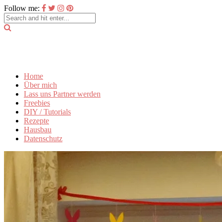
Follow me:
Home
Über mich
Lass uns Partner werden
Freebies
DIY / Tutorials
Rezepte
Hausbau
Datenschutz