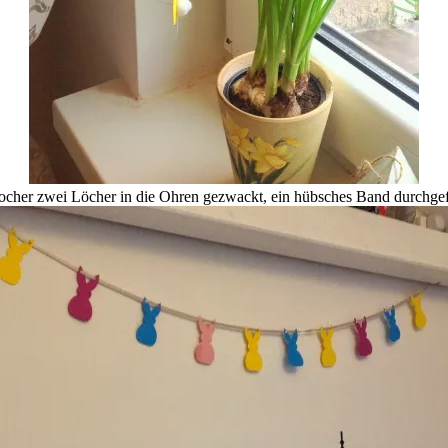
cher zwei Löcher in die Ohren gezwackt, ein hübsches Band durchgefäd