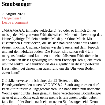
Staubsauger
7. August 2020
/
Allgemein
/
Leave a comment
„MAAMAAA, ich habe gekleckert!“ So oder so ähnlich tönt es
meist jeden Morgen vom Frühstückstisch. Momentan bevorzugt das
kleine 3 jährige Fräulein nämlich Müsli pur. Ohne Milch. Mit
zusätzlichen Haferflocken, die sie sich natürlich selber aufs Müsli
streuen möchte. Und zack haben wir die Sauerei auf dem Teppich
und auf dem Holzfußboden. Die Katzen sind schon seit 4 Uhr
morgens draußen und kommen nun ebenfalls zum Frühstück rein
und verteilen dieses großzügig um ihren Fressnapf. Ich gucke mich
um und seufze. Wie funktioniert das eigentlich in diesen perfekten
Haushalten, bei denen man quasi rund um die Uhr vom Boden
essen kann?
Glücklicherweise bin ich einer der 25 Tester, die über
Brandsyourlove den neuen AEG VX 8.2. Staubsauger testen darf.
Perfekt für unsere Alltagsgeschichten. Ich habe mich nun über eine
Woche quer durchs Haus gesaugt, habe verschiedene Bodenbeläge
getestet und möchte euch gerne meine Erfahrungen weiter geben,
falls ihr auf der Suche nach einem neuen Staubsauger seid. Denn