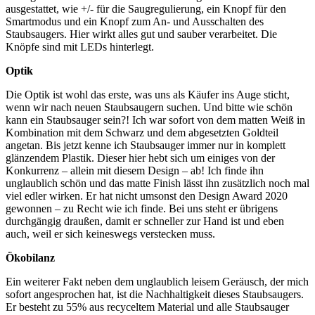
ausgestattet, wie +/- für die Saugregulierung, ein Knopf für den
Smartmodus und ein Knopf zum An- und Ausschalten des
Staubsaugers. Hier wirkt alles gut und sauber verarbeitet. Die
Knöpfe sind mit LEDs hinterlegt.
Optik
Die Optik ist wohl das erste, was uns als Käufer ins Auge sticht,
wenn wir nach neuen Staubsaugern suchen. Und bitte wie schön
kann ein Staubsauger sein?! Ich war sofort von dem matten Weiß in
Kombination mit dem Schwarz und dem abgesetzten Goldteil
angetan. Bis jetzt kenne ich Staubsauger immer nur in komplett
glänzendem Plastik. Dieser hier hebt sich um einiges von der
Konkurrenz – allein mit diesem Design – ab! Ich finde ihn
unglaublich schön und das matte Finish lässt ihn zusätzlich noch mal
viel edler wirken. Er hat nicht umsonst den Design Award 2020
gewonnen – zu Recht wie ich finde. Bei uns steht er übrigens
durchgängig draußen, damit er schneller zur Hand ist und eben
auch, weil er sich keineswegs verstecken muss.
Ökobilanz
Ein weiterer Fakt neben dem unglaublich leisem Geräusch, der mich
sofort angesprochen hat, ist die Nachhaltigkeit dieses Staubsaugers.
Er besteht zu 55% aus recyceltem Material und alle Staubsauger