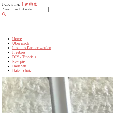
Follow me:
Home
Über mich
Lass uns Partner werden
Freebies
DIY / Tutorials
Rezepte
Hausbau
Datenschutz