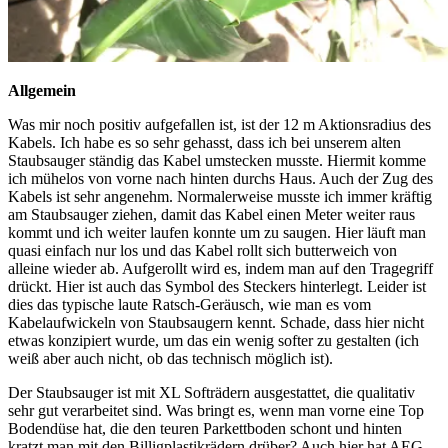
Allgemein
Was mir noch positiv aufgefallen ist, ist der 12 m Aktionsradius des
Kabels. Ich habe es so sehr gehasst, dass ich bei unserem alten
Staubsauger ständig das Kabel umstecken musste. Hiermit komme
ich mühelos von vorne nach hinten durchs Haus. Auch der Zug des
Kabels ist sehr angenehm. Normalerweise musste ich immer kräftig
am Staubsauger ziehen, damit das Kabel einen Meter weiter raus
kommt und ich weiter laufen konnte um zu saugen. Hier läuft man
quasi einfach nur los und das Kabel rollt sich butterweich von
alleine wieder ab. Aufgerollt wird es, indem man auf den Tragegriff
drückt. Hier ist auch das Symbol des Steckers hinterlegt. Leider ist
dies das typische laute Ratsch-Geräusch, wie man es vom
Kabelaufwickeln von Staubsaugern kennt. Schade, dass hier nicht
etwas konzipiert wurde, um das ein wenig softer zu gestalten (ich
weiß aber auch nicht, ob das technisch möglich ist).
Der Staubsauger ist mit XL Softrädern ausgestattet, die qualitativ
sehr gut verarbeitet sind. Was bringt es, wenn man vorne eine Top
Bodendüse hat, die den teuren Parkettboden schont und hinten
kratzt man mit den Billigplastikrädern drüber? Auch hier hat AEG