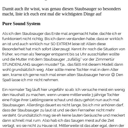
Damit auch ihr wisst, was genau diesen Staubsauger so besonders
macht, liste ich euch erst mal die wichtigsten Dinge auf
Pure Sound System
Als ich den Staubsauger das Erste mal angemacht habe, dachte ich er
funktioniert nicht richtig. Bis ich dann verstanden habe, dass er wirklich
an ist und auch wirklich nur SO EXTREM leise ist! Allein diese
Besonderheit hat mich sofort überzeugt. Kennt ihr noch die Situation von
früher, wo man als Teenager entspannt bis 14 Uhr ausschlafen wollte
und die Mutter mit dem Staubsauger „zufällig“ vor der Zimmertür
STUNDENLANG saugen musste? Tja… das fällt mit diesem Modell dann
wohl grundsätzlich weg. Aber sollte meine Tochter mal in dem Alter
sein, krame ich gerne noch mal einen alten Staubsauger hervor 😉 Den
Spaß lasse ich mir nicht nehmen.
Ein normaler Tag läuft hier ungefähr so ab: Ich versuche meist ein wenig
den Haushalt zu machen, wenn unsere mittlerweile 3 jährige Tochter
eine Folge ihrer Lieblingsserie schaut und dazu gehört nun auch mal
Staubsaugen. Allerdings dauert es nicht lange, bis ich mir anhören darf,
dass der Staubsauger zu laut ist und sie den Fernseher nicht mehr
versteht. Grundsätzlich mag sie eh keine lauten Geräusche und meckert
dann schnell mal rum. Also hab ich das Saugen meist auf die Zeit
vertagt, wo sie nicht zu Hause ist. Mittlerweile ist das aber egal, denn der