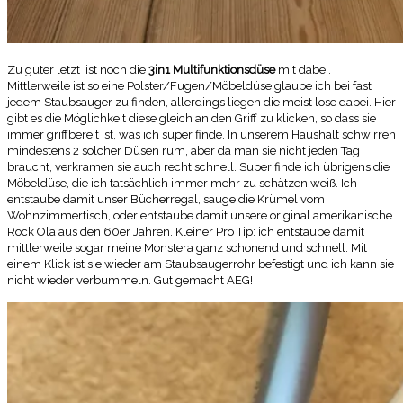
Zu guter letzt ist noch die
3in1 Multifunktionsdüse
mit dabei.
Mittlerweile ist so eine Polster/Fugen/Möbeldüse glaube ich bei fast
jedem Staubsauger zu finden, allerdings liegen die meist lose dabei. Hier
gibt es die Möglichkeit diese gleich an den Griff zu klicken, so dass sie
immer griffbereit ist, was ich super finde. In unserem Haushalt schwirren
mindestens 2 solcher Düsen rum, aber da man sie nicht jeden Tag
braucht, verkramen sie auch recht schnell. Super finde ich übrigens die
Möbeldüse, die ich tatsächlich immer mehr zu schätzen weiß. Ich
entstaube damit unser Bücherregal, sauge die Krümel vom
Wohnzimmertisch, oder entstaube damit unsere original amerikanische
Rock Ola aus den 60er Jahren. Kleiner Pro Tip: ich entstaube damit
mittlerweile sogar meine Monstera ganz schonend und schnell. Mit
einem Klick ist sie wieder am Staubsaugerrohr befestigt und ich kann sie
nicht wieder verbummeln. Gut gemacht AEG!